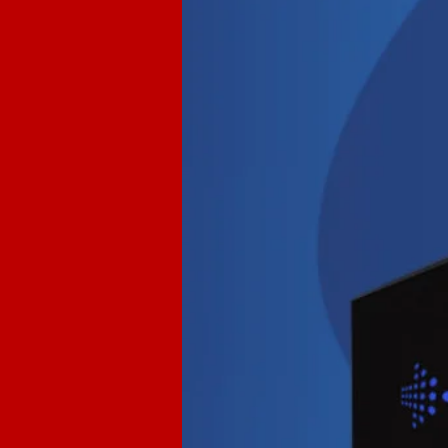
 الصعب فهمها. هنا أقول
فيجب أن تكون واضحًا بشأن
هج الدراسية للفصل الدراسي
 لتظهر للطلاب ، بحيث يكون
 السبورة التفاعلية ، يكون
اوس. يمكن استبدال جميع
خر ، يمكنك استخدام القلم
ماوس ، أو اضغط باستمرار
زر الفأرة الأيمن.
ة ، ستلتقط الطباشير على
ي السبورة التفاعلية ، يمكن
ميز والاتصال ولكن أيضا
لقائيًا. على سبيل المثال ،
الدراسة. وعندما تدخل وضع