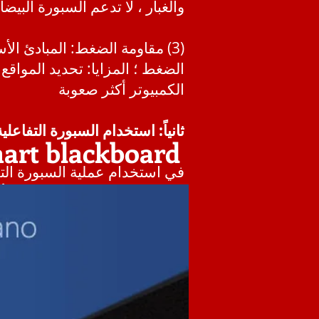
والغبار ، لا تدعم السبورة البيض
(3) مقاومة الضغط: المبادئ ا
الضغط ؛ المزايا: تحديد المواق
الكمبيوتر أكثر صعوبة
ثانياً: استخدام السبورة التفاعلي
mart blackboard
في استخدام عملية السبورة التف
بالطبع ، لا يمكن تجربة جميع ال
الاستخدام.
قبل أن نتحدث عن الأساليب والتقن
التوضيحي.