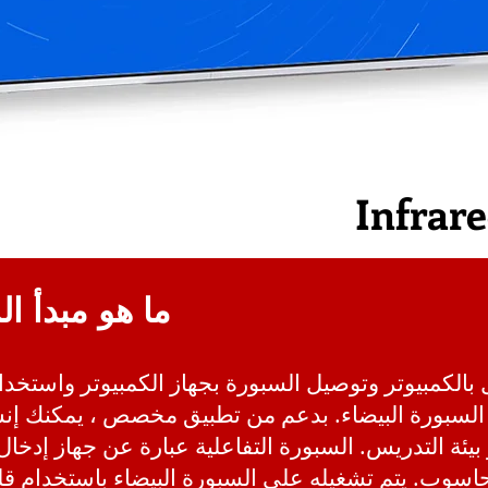
Infrar
ما هو مبدأ ال
ل بالكمبيوتر وتوصيل السبورة بجهاز الكمبيوتر واستخ
لسبورة البيضاء. بدعم من تطبيق مخصص ، يمكنك إنش
 بيئة التدريس. السبورة التفاعلية عبارة عن جهاز إدخال
حاسوب. يتم تشغيله على السبورة البيضاء باستخدام قلم