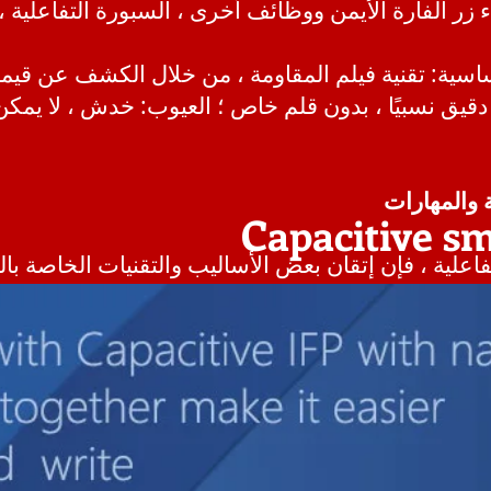
اء زر الفأرة الأيمن ووظائف أخرى ، السبورة التفاعلية 
لأساسية: تقنية فيلم المقاومة ، من خلال الكشف عن قي
ع دقيق نسبيًا ، بدون قلم خاص ؛ العيوب: خدش ، لا يم
ة والمهارات
Capacitive s
اعلية ، فإن إتقان بعض الأساليب والتقنيات الخاصة با
أساليب والتقنيات إلا من خلال ممارساتهم الخاصة ، وس
المدونون التاليون Gan Lin peas (Xing Ruibin) باستخدامهم ا
يات ، دعنا أولاً نميز بين ثلاثة أوضاع: وضع التحكم ، 