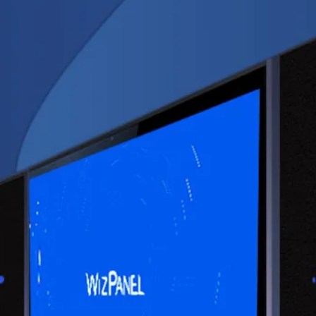
تفاعلية ، يصعب التمييز بين هذه النماذج الثلاثة ، ومن
مها بسهولة. إذا ذهبت إلى فصل الوسائط المتعددة ، 
عددة لاستخدام الكمبيوتر ، قمت بالتحضير قبل المنا
وسيقى وما إلى ذلك من خلال الكمبيوتر وجهاز العرض
ب من المعلم أن يكون قادرًا على تشغيل الكمبيوتر. في
لتحكم ، وفي وضع التحكم ، تكون يد القلم مكافئة للم
ماوس بقلم. عندما تريد فتح برنامج تعليمي أو تطبيق آ
بسرعة ، انقر مرتين ، وهو ما يعادل النقر المزدوج بال
لقلم ثم في الرمز المقابل على النقطة ، وهو ما يعادل 
تعليمية ، تريد وضع بعض محتويات السبورة على السبور
لخطأ أو المملوء ، تختار مسح بعض محتويات السبورة. ف
 ووضع التعليق التوضيحي. على هذين النموذجين من الت
 لأول مرة في وضع النافذة ، سيتم إنشاء صفحة فارغة ت
م السبورة التفاعلية بتنظيف السبورة السوداء لزملاء 