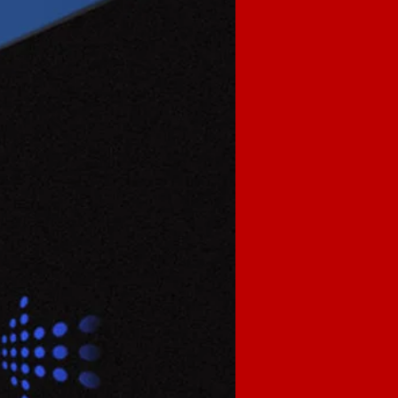
بالنسبة للمبتدئين في السبورة ال
استعارة بسيطة ، قد تجعلك تفه
البرنامج. في فصل الوسائط المت
والصور والنصوص والفيديو والم
الفصل مثيرًا للإعجاب. هذه تتطل
التحكم في الكمبيوتر في وضع ا
الخطوات التي يمكن إجراؤها بال
الموجود على الأيقونة المقابلة 
على الزر الإضافي الموجود على ا
عندما تقوم بتشغيل المناهج ال
السبورة لمسح مكان الكتابة ، ا
القيام بكل ذلك في وضع النافذة
صعوبة المبتدئين. من وضع التحكم
عندما تبدأ الفصل من قبل ، تقو